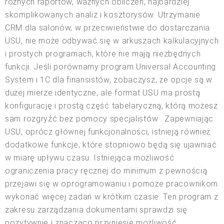
różnych raportów, ważnych obliczeń, najbardziej
skomplikowanych analiz i kosztorysów. Utrzymanie
CRM dla salonów, w przeciwieństwie do dostarczania
USU, nie może odbywać się w arkuszach kalkulacyjnych
i prostych programach, które nie mają niezbędnych
funkcji. Jeśli porównamy program Universal Accounting
System i 1C dla finansistów, zobaczysz, że opcje są w
dużej mierze identyczne, ale format USU ma prostą
konfigurację i prostą część tabelaryczną, którą możesz
sam rozgryźć bez pomocy specjalistów . Zapewniając
USU, oprócz głównej funkcjonalności, istnieją również
dodatkowe funkcje, które stopniowo będą się ujawniać
w miarę upływu czasu. Istniejąca możliwość
ograniczenia pracy ręcznej do minimum z pewnością
przejawi się w oprogramowaniu i pomoże pracownikom
wykonać więcej zadań w krótkim czasie. Ten program z
zakresu zarządzania dokumentami sprawdzi się
pozytywnie i znacząco przyniesie możliwość