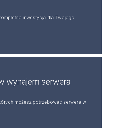
 kompletna inwestycja dla Twojego
ów wynajem serwera
 których możesz potrzebować serwera w