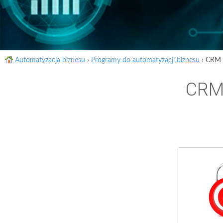
Automatyzacja biznesu
›
Programy do automatyzacji biznesu
›
CRM d
CRM 