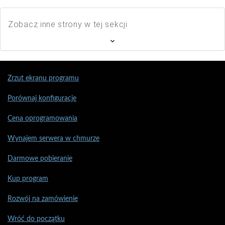
Zobacz inne strony w tej sekcji
Zrzut ekranu programu
Porównaj konfiguracje
Cena oprogramowania
Wynajem serwera w chmurze
Darmowe pobieranie
Kup program
Rozwój na zamówienie
Wróć do początku