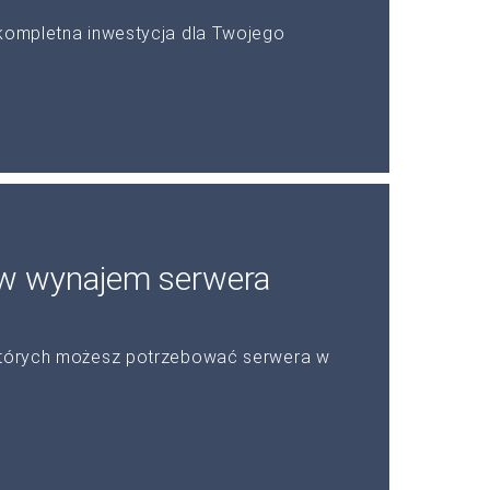
 kompletna inwestycja dla Twojego
ów wynajem serwera
 których możesz potrzebować serwera w