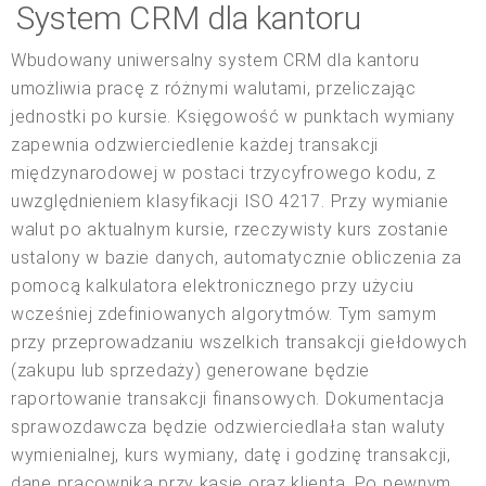
System CRM dla kantoru
Wbudowany uniwersalny system CRM dla kantoru
umożliwia pracę z różnymi walutami, przeliczając
jednostki po kursie. Księgowość w punktach wymiany
zapewnia odzwierciedlenie każdej transakcji
międzynarodowej w postaci trzycyfrowego kodu, z
uwzględnieniem klasyfikacji ISO 4217. Przy wymianie
walut po aktualnym kursie, rzeczywisty kurs zostanie
ustalony w bazie danych, automatycznie obliczenia za
pomocą kalkulatora elektronicznego przy użyciu
wcześniej zdefiniowanych algorytmów. Tym samym
przy przeprowadzaniu wszelkich transakcji giełdowych
(zakupu lub sprzedaży) generowane będzie
raportowanie transakcji finansowych. Dokumentacja
sprawozdawcza będzie odzwierciedlała stan waluty
wymienialnej, kurs wymiany, datę i godzinę transakcji,
dane pracownika przy kasie oraz klienta. Po pewnym