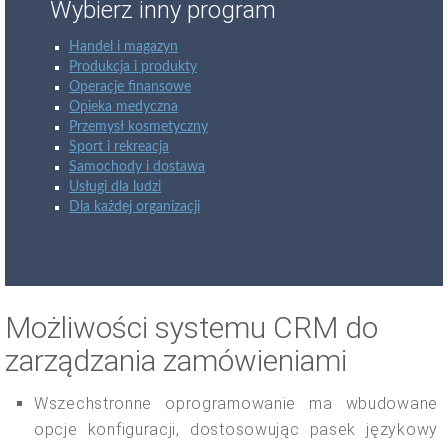
Wybierz inny program
Handel i magazyn
Produkcja i produkty
Operacje finansowe
Opieka medyczna
Przemysł kosmetyczny
Sport i rekreacja
Samochody i dostawa
Usługi dla ludzi
Dla każdej organizacji
Możliwości systemu CRM do
zarządzania zamówieniami
Wszechstronne oprogramowanie ma wbudowane
opcje konfiguracji, dostosowując pasek językowy