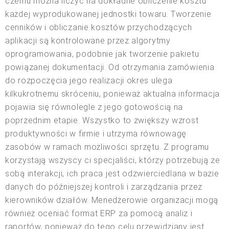
czemu można liczyć na dokładne obliczenie kosztu
każdej wyprodukowanej jednostki towaru. Tworzenie
cenników i obliczanie kosztów przychodzących
aplikacji są kontrolowane przez algorytmy
oprogramowania, podobnie jak tworzenie pakietu
powiązanej dokumentacji. Od otrzymania zamówienia
do rozpoczęcia jego realizacji okres ulega
kilkukrotnemu skróceniu, ponieważ aktualna informacja
pojawia się równolegle z jego gotowością na
poprzednim etapie. Wszystko to zwiększy wzrost
produktywności w firmie i utrzyma równowagę
zasobów w ramach możliwości sprzętu. Z programu
korzystają wszyscy ci specjaliści, którzy potrzebują ze
sobą interakcji, ich praca jest odzwierciedlana w bazie
danych do późniejszej kontroli i zarządzania przez
kierowników działów. Menedżerowie organizacji mogą
również oceniać format ERP za pomocą analiz i
raportów, ponieważ do tego celu przewidziany jest