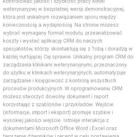
kontrolować jakość i szybkość pracy kliniki
weterynaryjnej w bezpłatnej wersji demonstracyjnej,
która jest unikalnym rozwiązaniem sporu między
koniecznością a wydajnością. Na stronie możesz
wybrać wymagany format modułu, przeanalizować
koszty i wysłać aplikację CRM do naszych
specjalistów, którzy skontaktują się z Tobą i doradzą w
każdej nurtującej Cię sprawie. Unikalny program CRM do
zarządzania klinikami weterynaryjnymi, przeznaczony
do użytku w klinikach weterynaryjnych, automatyzuje
zarządzanie i księgowość z kontrolą wszystkich
procesów produkcyjnych. W oprogramowaniu CRM
możesz stworzyć dowolny dokument i raport
korzystając z szablonów i przykładów. Wejście
(informacje, import i eksport) promuje szybkie i
wysokiej jakości wejście. Istnieje interakcja z
dokumentami Microsoft Office Word i Excel oraz
tworzenie dzienników i recept w celu postawienia