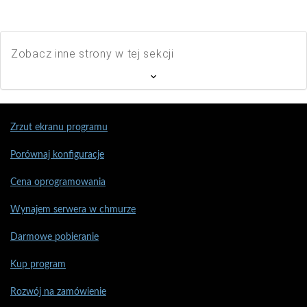
Zobacz inne strony w tej sekcji
Zrzut ekranu programu
Porównaj konfiguracje
Cena oprogramowania
Wynajem serwera w chmurze
Darmowe pobieranie
Kup program
Rozwój na zamówienie