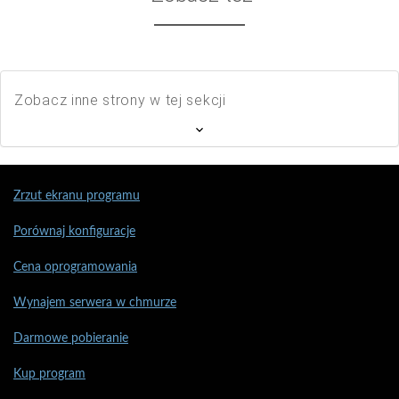
Zobacz inne strony w tej sekcji
Zrzut ekranu programu
Porównaj konfiguracje
Cena oprogramowania
Wynajem serwera w chmurze
Darmowe pobieranie
Kup program