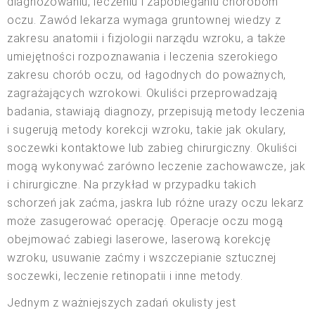
diagnozowaniu, leczeniu i zapobieganiu chorobom
oczu. Zawód lekarza wymaga gruntownej wiedzy z
zakresu anatomii i fizjologii narządu wzroku, a także
umiejętności rozpoznawania i leczenia szerokiego
zakresu chorób oczu, od łagodnych do poważnych,
zagrażających wzrokowi. Okuliści przeprowadzają
badania, stawiają diagnozy, przepisują metody leczenia
i sugerują metody korekcji wzroku, takie jak okulary,
soczewki kontaktowe lub zabieg chirurgiczny. Okuliści
mogą wykonywać zarówno leczenie zachowawcze, jak
i chirurgiczne. Na przykład w przypadku takich
schorzeń jak zaćma, jaskra lub różne urazy oczu lekarz
może zasugerować operację. Operacje oczu mogą
obejmować zabiegi laserowe, laserową korekcję
wzroku, usuwanie zaćmy i wszczepianie sztucznej
soczewki, leczenie retinopatii i inne metody.
Jednym z ważniejszych zadań okulisty jest