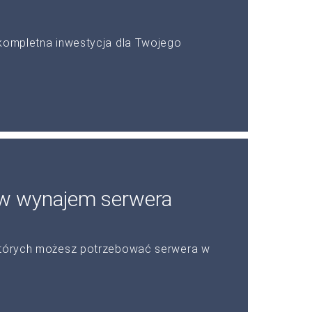
 kompletna inwestycja dla Twojego
ów wynajem serwera
 których możesz potrzebować serwera w