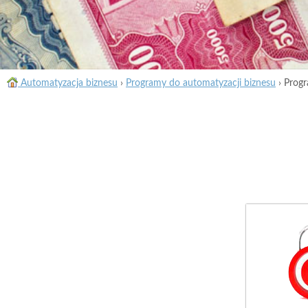
Automatyzacja biznesu
›
Programy do automatyzacji biznesu
›
Progr