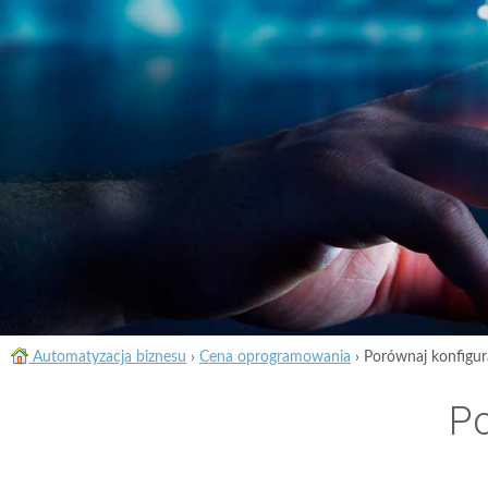
Automatyzacja biznesu
›
Cena oprogramowania
›
Porównaj konfigur
Po