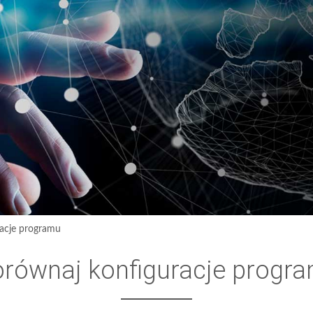
acje programu
równaj konfiguracje progr