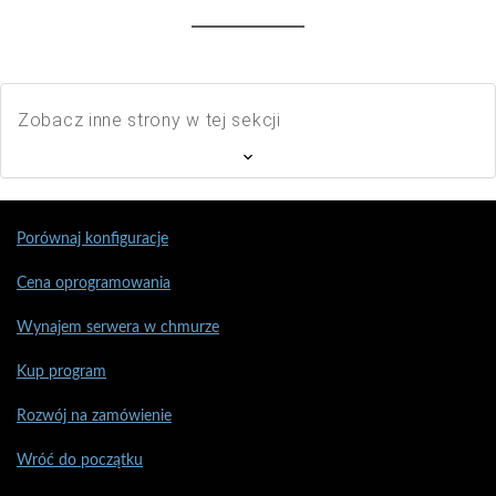
Zobacz inne strony w tej sekcji
Porównaj konfiguracje
Cena oprogramowania
Wynajem serwera w chmurze
Kup program
Rozwój na zamówienie
Wróć do początku